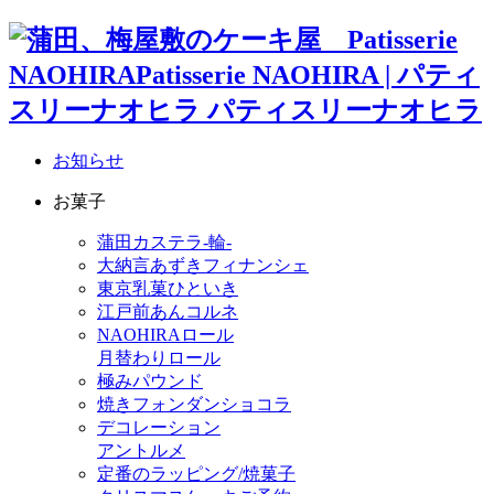
お知らせ
お菓子
蒲田カステラ-輪-
大納言あずきフィナンシェ
東京乳菓ひといき
江戸前あんコルネ
NAOHIRAロール
月替わりロール
極みパウンド
焼きフォンダンショコラ
デコレーション
アントルメ
定番のラッピング/焼菓子