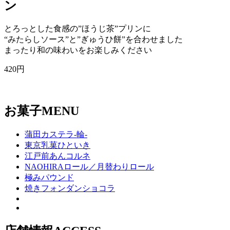
ン
とろっとした食感の”ほうじ茶”プリンに
“みたらしソース”と”ぎゅうひ餅”を合わせました
まったり和の味わいをお楽しみください
420円
お菓子
MENU
蒲田カステラ-輪-
東京乳菓ひといき
江戸前あんコルネ
NAOHIRAロール／月替わりロール
極みパウンド
焼きフォンダンショコラ