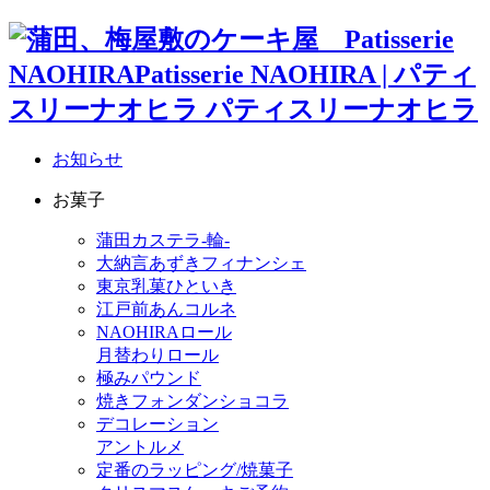
お知らせ
お菓子
蒲田カステラ-輪-
大納言あずきフィナンシェ
東京乳菓ひといき
江戸前あんコルネ
NAOHIRAロール
月替わりロール
極みパウンド
焼きフォンダンショコラ
デコレーション
アントルメ
定番のラッピング/焼菓子