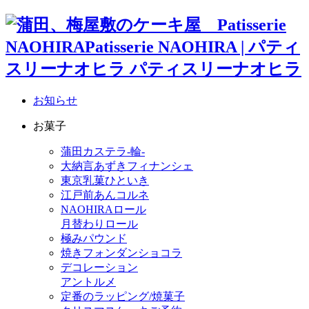
お知らせ
お菓子
蒲田カステラ-輪-
大納言あずきフィナンシェ
東京乳菓ひといき
江戸前あんコルネ
NAOHIRAロール
月替わりロール
極みパウンド
焼きフォンダンショコラ
デコレーション
アントルメ
定番のラッピング/焼菓子