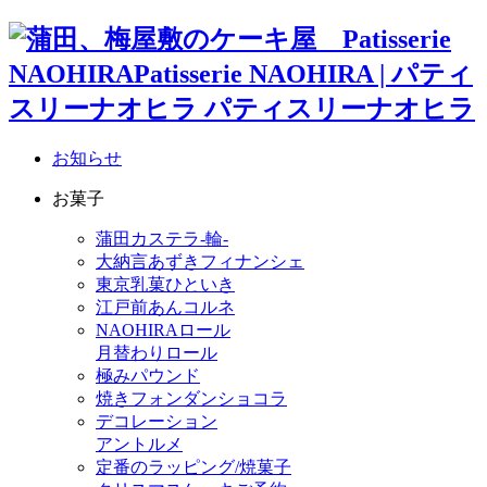
お知らせ
お菓子
蒲田カステラ-輪-
大納言あずきフィナンシェ
東京乳菓ひといき
江戸前あんコルネ
NAOHIRAロール
月替わりロール
極みパウンド
焼きフォンダンショコラ
デコレーション
アントルメ
定番のラッピング/焼菓子