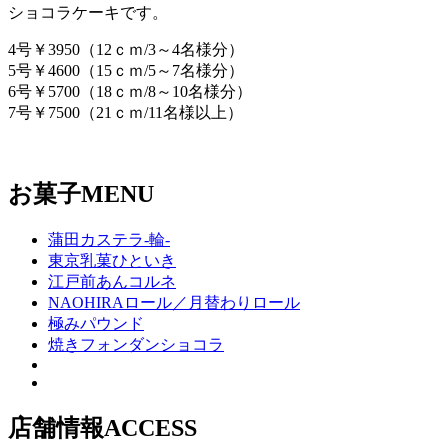
ショコラケーキです。
4号￥3950（12ｃｍ/3～4名様分）
5号￥4600（15ｃｍ/5～7名様分）
6号￥5700（18ｃｍ/8～10名様分）
7号￥7500（21ｃｍ/11名様以上）
お菓子
MENU
蒲田カステラ-輪-
東京乳菓ひといき
江戸前あんコルネ
NAOHIRAロール／月替わりロール
極みパウンド
焼きフォンダンショコラ
店舗情報
ACCESS