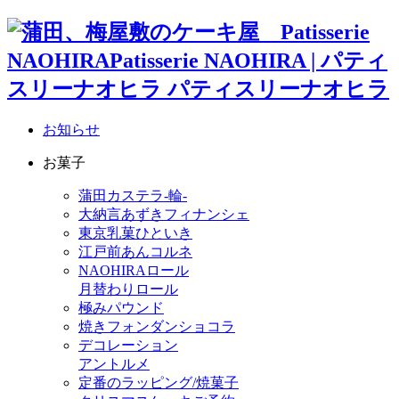
お知らせ
お菓子
蒲田カステラ-輪-
大納言あずきフィナンシェ
東京乳菓ひといき
江戸前あんコルネ
NAOHIRAロール
月替わりロール
極みパウンド
焼きフォンダンショコラ
デコレーション
アントルメ
定番のラッピング/焼菓子