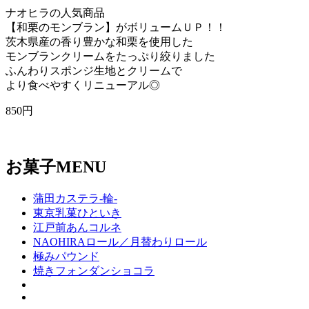
ナオヒラの人気商品
【和栗のモンブラン】がボリュームＵＰ！！
茨木県産の香り豊かな和栗を使用した
モンブランクリームをたっぷり絞りました
ふんわりスポンジ生地とクリームで
より食べやすくリニューアル◎
850円
お菓子
MENU
蒲田カステラ-輪-
東京乳菓ひといき
江戸前あんコルネ
NAOHIRAロール／月替わりロール
極みパウンド
焼きフォンダンショコラ