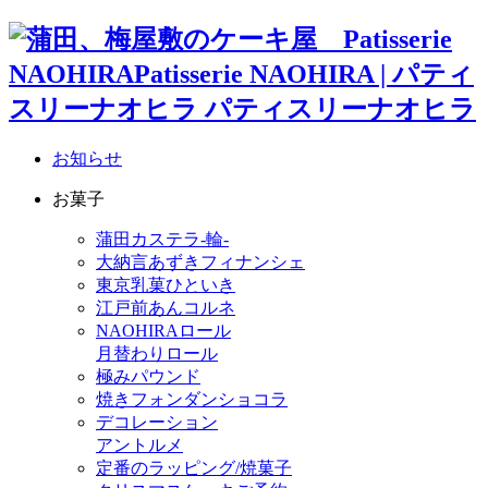
お知らせ
お菓子
蒲田カステラ-輪-
大納言あずきフィナンシェ
東京乳菓ひといき
江戸前あんコルネ
NAOHIRAロール
月替わりロール
極みパウンド
焼きフォンダンショコラ
デコレーション
アントルメ
定番のラッピング/焼菓子