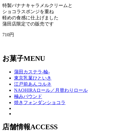
特製バナナキャラメルクリームと
ショコラスポンジを重ね
軽めの食感に仕上げました
蒲田店限定での販売です
710円
お菓子
MENU
蒲田カステラ-輪-
東京乳菓ひといき
江戸前あんコルネ
NAOHIRAロール／月替わりロール
極みパウンド
焼きフォンダンショコラ
店舗情報
ACCESS