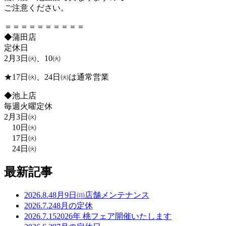
ご注意ください。
＝＝＝＝＝＝＝＝＝＝
◆蒲田店
定休日
2月3日㈫、10㈫
★17日㈫、24日㈫は通常営業
◆池上店
毎週火曜定休
2月3日㈫
10日㈫
17日㈫
24日㈫
最新記事
2026.8.4
8月9日㈰店舗メンテナンス
2026.7.24
8月の定休
2026.7.15
2026年 桃フェア開催いたします