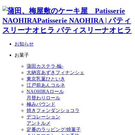
お知らせ
お菓子
蒲田カステラ-輪-
大納言あずきフィナンシェ
東京乳菓ひといき
江戸前あんコルネ
NAOHIRAロール
月替わりロール
極みパウンド
焼きフォンダンショコラ
デコレーション
アントルメ
定番のラッピング/焼菓子